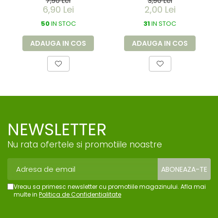
7,50 Lei
3,50 Lei
dizolvabil in apa -
de buzunar 150 ml
6,90 Lei
2,00 Lei
60 litri - 66x84 cm
50
/ 17 my
IN STOC
31
IN STOC
ADAUGA IN COS
ADAUGA IN COS
NEWSLETTER
Nu rata ofertele si promotiile noastre
Vreau sa primesc newsletter cu promotiile magazinului. Afla mai
multe in
Politica de Confidentialitate