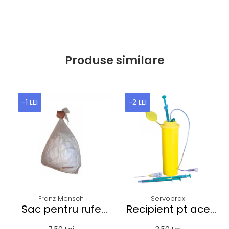
Produse similare
-1 LEI
-2 LEI
Franz Mensch
Servoprax
Sac pentru rufe
Recipient pt ace
PROTECT -
folosite Servobox -