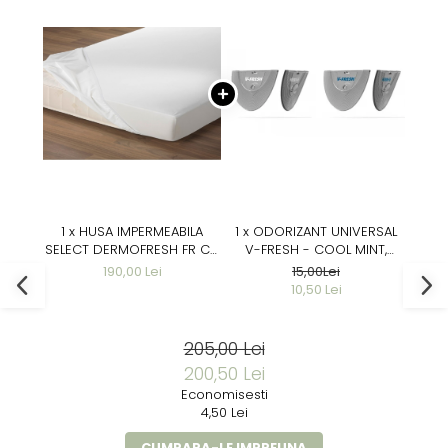
1 x HUSA IMPERMEABILA
1 x ODORIZANT UNIVERSAL
SELECT DERMOFRESH FR CU
V-FRESH - COOL MINT,
ELASTIC 90/ 200 CM -
COOL MINT
190,00 Lei
15,00Lei
CONFORM BS7175 CRIB 5
10,50 Lei
205,00 Lei
200,50 Lei
Economisesti
4,50 Lei
CUMPARA-LE IMPREUNA