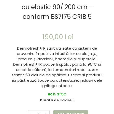
cu elastic 90/ 200 cm -
conform BS7175 CRIB 5
190,00 Lei
Dermofresh®FR sunt utilizate ca sistem de
prevenire împotriva infestărilor cu ploșnițe,
precum și acarienii, bacteriile și ciupercile.
Dermofresh®FR poate fi spălat până la 95ºC și
uscat la căldură, la temperaturi reduse. Am
testat 50 ciclurile de spălare-uscare și produsul
își păstrează toate caracteristicile, inclusiv cele
ignifuge intacte.
60
IN STOC
Durata de livrare:
1