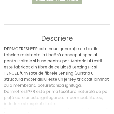
Descriere
DERMOFRESH®FR este noua generație de textile
tehnice rezistente la flacără conceput special
pentru saltele si huse pentru pat. Materialul textil
este fabricat din fibre de celuloză Lenzing FR și
TENCEL furnizate de fibrele Lenzing (Austria).
Structura materialului este un jersey tricotat laminat
cu o membrană poliuretanică ignifugă.
Dermofresh®FR este prima țesătură naturală de pe
piață care unește ignifugarea, impermeabilitatea,
întindere și respirabilitate.
Suprafața textilă a produsului este celuloză naturală,