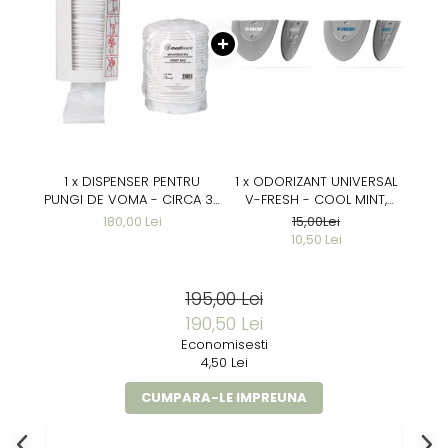
1 x DISPENSER PENTRU
1 x ODORIZANT UNIVERSAL
PUNGI DE VOMA - CIRCA 30
V-FRESH - COOL MINT,
PUNGI - PRINDERE PE PERETE
COOL MINT
180,00 Lei
15,00Lei
10,50 Lei
195,00 Lei
190,50 Lei
Economisesti
4,50 Lei
CUMPARA-LE IMPREUNA