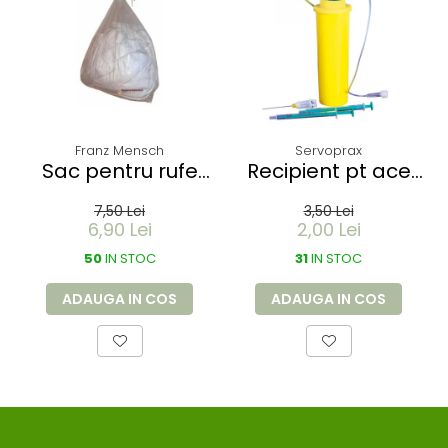
Franz Mensch
Servoprax
Sac pentru rufe
Recipient pt ace
PROTECT -
folosite Servobox -
7,50 Lei
3,50 Lei
dizolvabil in apa -
de buzunar 150 ml
6,90 Lei
2,00 Lei
60 litri - 66x84 cm
50
/ 17 my
IN STOC
31
IN STOC
ADAUGA IN COS
ADAUGA IN COS